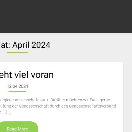
at:
April 2024
eht viel voran
12.04.2024
renergiegenossenschaft statt. Darüber möchten wir Euch gerne
 Prüfung der Genossenschaft durch den Genossenschaftsverband
[…]...
Read More