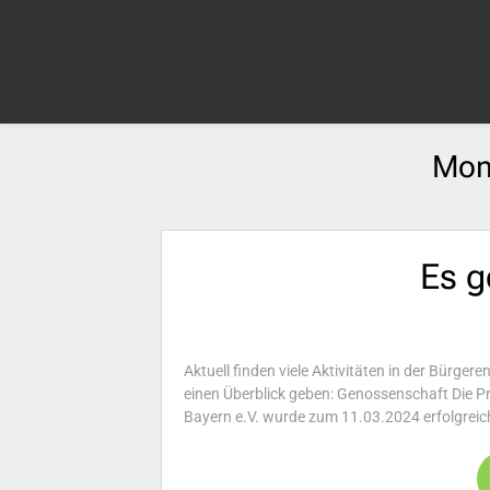
Mon
Es g
Aktuell finden viele Aktivitäten in der Bürge
einen Überblick geben: Genossenschaft Die
Bayern e.V. wurde zum 11.03.2024 erfolgreich 