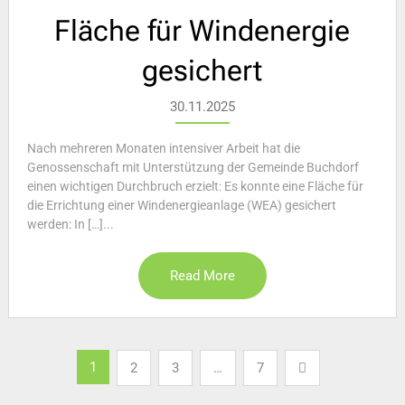
Fläche für Windenergie
gesichert
30.11.2025
Nach mehreren Monaten intensiver Arbeit hat die
Genossenschaft mit Unterstützung der Gemeinde Buchdorf
einen wichtigen Durchbruch erzielt: Es konnte eine Fläche für
die Errichtung einer Windenergieanlage (WEA) gesichert
werden: In […]...
Read More
Seitennummerierung
1
2
3
…
7
der