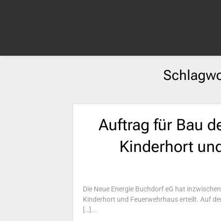
Schlagwo
Auftrag für Bau d
Kinderhort un
Die Neue Energie Buchdorf eG hat inzwischen
Kinderhort und Feuerwehrhaus erteilt. Auf de
[…]...